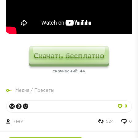
Скачать бесплатно
cкачиваний: 44
Медиа
/
Пресеты
0
Reev
524
0