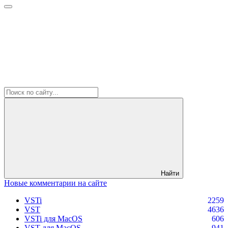
Найти
Новые комментарии на сайте
VSTi
2259
VST
4636
VSTi для MacOS
606
VST для MacOS
941