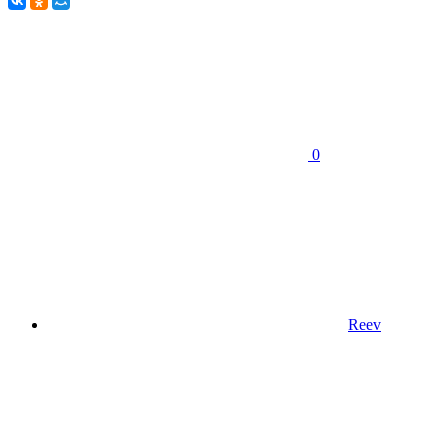
0
Reev