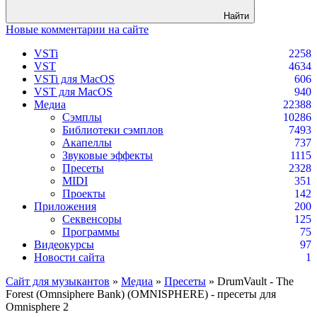
Найти
Новые комментарии на сайте
VSTi
2258
VST
4634
VSTi для MacOS
606
VST для MacOS
940
Медиа
22388
Сэмплы
10286
Библиотеки сэмплов
7493
Акапеллы
737
Звуковые эффекты
1115
Пресеты
2328
MIDI
351
Проекты
142
Приложения
200
Секвенсоры
125
Программы
75
Видеокурсы
97
Новости сайта
1
Сайт для музыкантов
»
Медиа
»
Пресеты
» DrumVault - The
Forest (Omnsiphere Bank) (OMNISPHERE) - пресеты для
Omnisphere 2