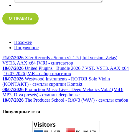
ОТПРАВИТЬ
Похожее
Популярное
21/07/2026
Xfer Records - Serum v2.1.5 ( full version. Zetas)
VSTi3, AAX x64 [V.R] - синтезатор
18/07/2026
United Plugins - Bundle 2026.7 VST, VST3, AAX x64
[16.07.2026] V.R - набор плагинов
18/07/2026
Westwood Instruments - ROTOR Solo Violin
(KONTAKT) - сэмплы скрипки Kontakt
08/07/2026
Production Music Live - Deep Melodics Vol.2 (MiDi,
MP3, Diva presets) - сэмплы deep house
18/07/2026
The Producer School - RAV3 (WAV) - сэмплы стабов
Популярные теги