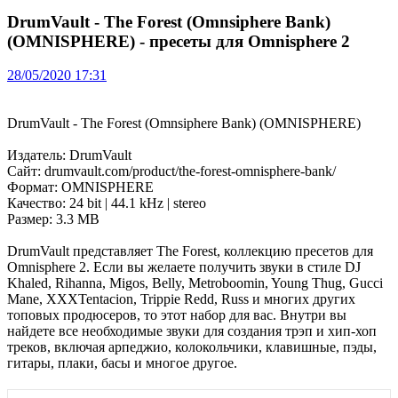
DrumVault - The Forest (Omnsiphere Bank)
(OMNISPHERE) - пресеты для Omnisphere 2
28/05/2020 17:31
DrumVault - The Forest (Omnsiphere Bank) (OMNISPHERE)
Издатель: DrumVault
Сайт: drumvault.com/product/the-forest-omnisphere-bank/
Формат: OMNISPHERE
Качество: 24 bit | 44.1 kHz | stereo
Размер: 3.3 MB
DrumVault представляет The Forest, коллекцию пресетов для
Omnisphere 2. Если вы желаете получить звуки в стиле DJ
Khaled, Rihanna, Migos, Belly, Metroboomin, Young Thug, Gucci
Mane, XXXTentacion, Trippie Redd, Russ и многих других
топовых продюсеров, то этот набор для вас. Внутри вы
найдете все необходимые звуки для создания трэп и хип-хоп
треков, включая арпеджио, колокольчики, клавишные,
пэды
,
гитары, плаки, басы и многое другое.