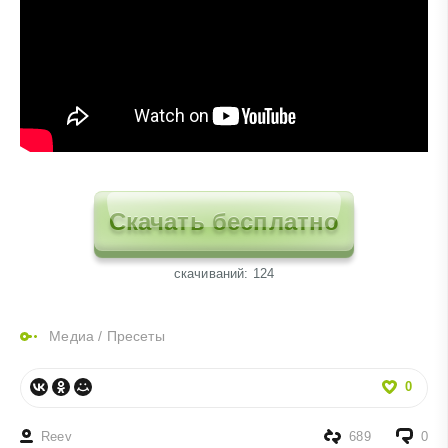
Скачать бесплатно
cкачиваний: 124
Медиа
/
Пресеты
0
Reev
689
0