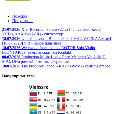
Похожее
Популярное
21/07/2026
Xfer Records - Serum v2.1.5 ( full version. Zetas)
VSTi3, AAX x64 [V.R] - синтезатор
18/07/2026
United Plugins - Bundle 2026.7 VST, VST3, AAX x64
[16.07.2026] V.R - набор плагинов
18/07/2026
Westwood Instruments - ROTOR Solo Violin
(KONTAKT) - сэмплы скрипки Kontakt
08/07/2026
Production Music Live - Deep Melodics Vol.2 (MiDi,
MP3, Diva presets) - сэмплы deep house
18/07/2026
The Producer School - RAV3 (WAV) - сэмплы стабов
Популярные теги