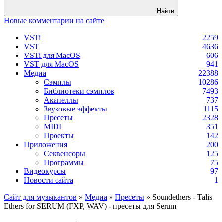
Найти
Новые комментарии на сайте
VSTi
2259
VST
4636
VSTi для MacOS
606
VST для MacOS
941
Медиа
22388
Сэмплы
10286
Библиотеки сэмплов
7493
Акапеллы
737
Звуковые эффекты
1115
Пресеты
2328
MIDI
351
Проекты
142
Приложения
200
Секвенсоры
125
Программы
75
Видеокурсы
97
Новости сайта
1
Сайт для музыкантов
»
Медиа
»
Пресеты
» Soundethers - Talis
Ethers for SERUM (FXP, WAV) - пресеты для Serum