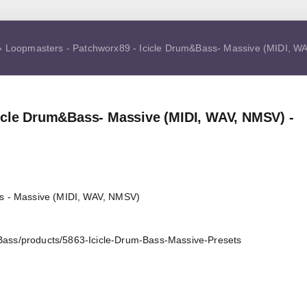
 Loopmasters - Patchworx89 - Icicle Drum&Bass- Massive (MIDI, W
icle Drum&Bass- Massive (MIDI, WAV, NMSV) -
s - Massive (MIDI, WAV, NMSV)
ass/products/5863-Icicle-Drum-Bass-Massive-Presets