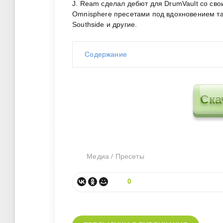
J. Ream сделал дебют для DrumVault со св
Omnisphere пресетами под вдохновением таки
Southside и другие.
Содержание
Ска
Медиа
/
Пресеты
0