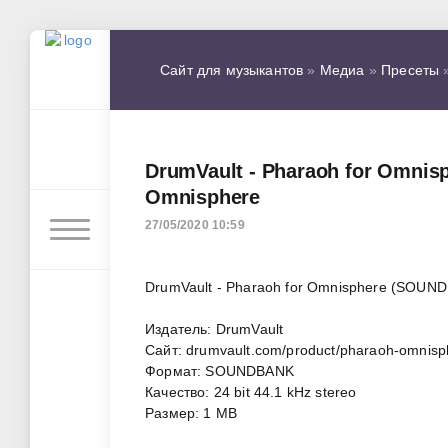
Сайт для музыкантов
»
Медиа
»
Пресеты
»
DrumVault - Pharaoh for Omni
Omnisphere
27/05/2020 10:59
DrumVault - Pharaoh for Omnisphere (SOUN
Издатель: DrumVault
Сайт: drumvault.com/product/pharaoh-omnisp
Формат: SOUNDBANK
Качество: 24 bit 44.1 kHz stereo
Размер: 1 MB