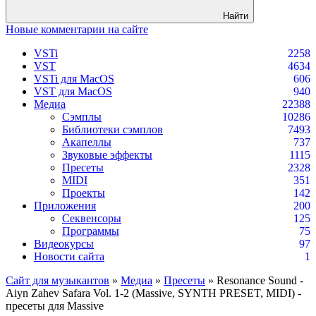
Найти
Новые комментарии на сайте
VSTi
2258
VST
4634
VSTi для MacOS
606
VST для MacOS
940
Медиа
22388
Сэмплы
10286
Библиотеки сэмплов
7493
Акапеллы
737
Звуковые эффекты
1115
Пресеты
2328
MIDI
351
Проекты
142
Приложения
200
Секвенсоры
125
Программы
75
Видеокурсы
97
Новости сайта
1
Сайт для музыкантов
»
Медиа
»
Пресеты
» Resonance Sound -
Aiyn Zahev Safara Vol. 1-2 (Massive, SYNTH PRESET, MIDI) -
пресеты для Massive