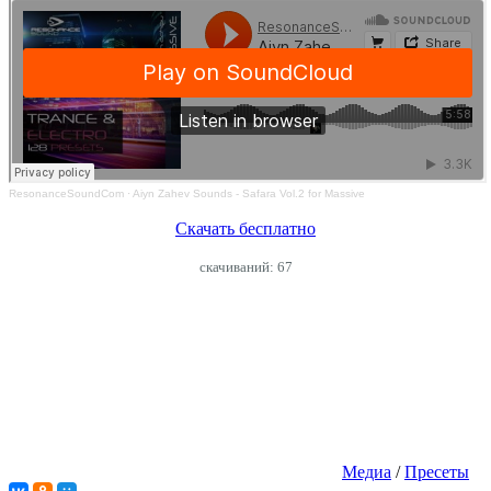
ResonanceSoundCom
·
Aiyn Zahev Sounds - Safara Vol.2 for Massive
Скачать бесплатно
cкачиваний: 67
Медиа
/
Пресеты