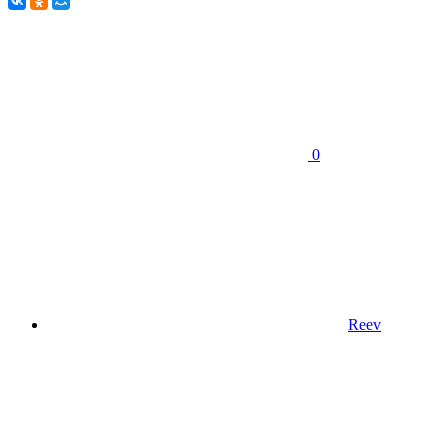
0
Reev