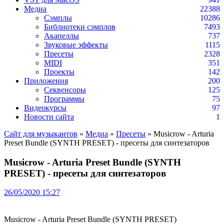
Медиа
22388
Сэмплы
10286
Библиотеки сэмплов
7493
Акапеллы
737
Звуковые эффекты
1115
Пресеты
2328
MIDI
351
Проекты
142
Приложения
200
Секвенсоры
125
Программы
75
Видеокурсы
97
Новости сайта
1
Сайт для музыкантов
»
Медиа
»
Пресеты
» Musicrow - Arturia
Preset Bundle (SYNTH PRESET) - пресеты для синтезаторов
Musicrow - Arturia Preset Bundle (SYNTH
PRESET) - пресеты для синтезаторов
26/05/2020 15:27
Musicrow - Arturia Preset Bundle (SYNTH PRESET)