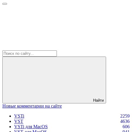
Найти
Новые комментарии на сайте
VSTi
2259
VST
4636
VSTi для MacOS
606
VST для MacOS
941