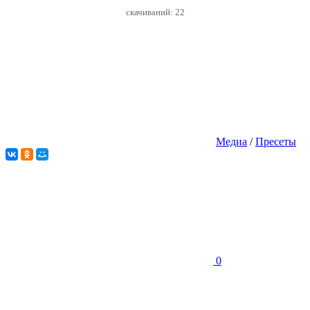
cкачиваний: 22
Медиа
/
Пресеты
0