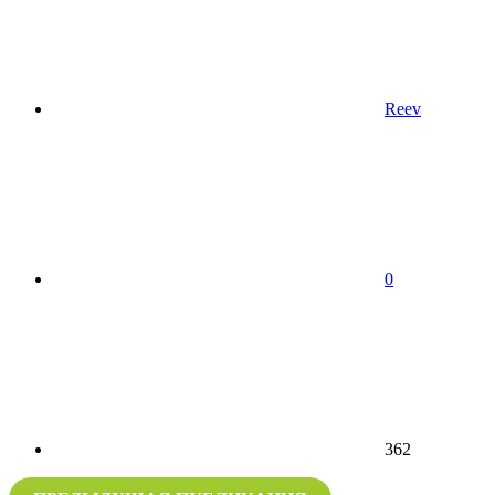
Reev
0
362