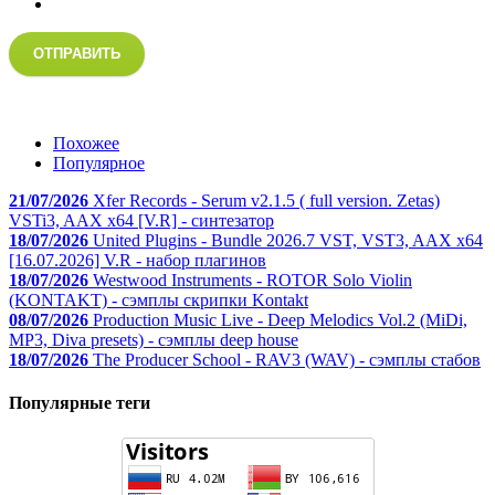
ОТПРАВИТЬ
Похожее
Популярное
21/07/2026
Xfer Records - Serum v2.1.5 ( full version. Zetas)
VSTi3, AAX x64 [V.R] - синтезатор
18/07/2026
United Plugins - Bundle 2026.7 VST, VST3, AAX x64
[16.07.2026] V.R - набор плагинов
18/07/2026
Westwood Instruments - ROTOR Solo Violin
(KONTAKT) - сэмплы скрипки Kontakt
08/07/2026
Production Music Live - Deep Melodics Vol.2 (MiDi,
MP3, Diva presets) - сэмплы deep house
18/07/2026
The Producer School - RAV3 (WAV) - сэмплы стабов
Популярные теги