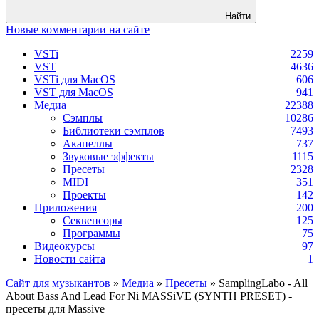
Найти
Новые комментарии на сайте
VSTi
2259
VST
4636
VSTi для MacOS
606
VST для MacOS
941
Медиа
22388
Сэмплы
10286
Библиотеки сэмплов
7493
Акапеллы
737
Звуковые эффекты
1115
Пресеты
2328
MIDI
351
Проекты
142
Приложения
200
Секвенсоры
125
Программы
75
Видеокурсы
97
Новости сайта
1
Сайт для музыкантов
»
Медиа
»
Пресеты
» SamplingLabo - All
About Bass And Lead For Ni MASSiVE (SYNTH PRESET) -
пресеты для Massive