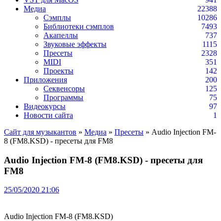
Медиа
22388
Сэмплы
10286
Библиотеки сэмплов
7493
Акапеллы
737
Звуковые эффекты
1115
Пресеты
2328
MIDI
351
Проекты
142
Приложения
200
Секвенсоры
125
Программы
75
Видеокурсы
97
Новости сайта
1
Сайт для музыкантов
»
Медиа
»
Пресеты
» Audio Injection FM-
8 (FM8.KSD) - пресеты для FM8
Audio Injection FM-8 (FM8.KSD) - пресеты для
FM8
25/05/2020 21:06
Audio Injection FM-8 (FM8.KSD)