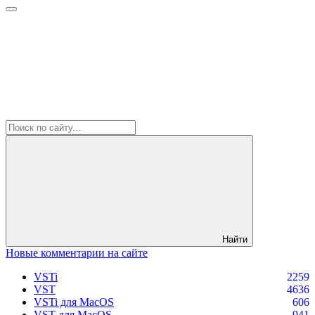
Найти
Новые комментарии на сайте
VSTi
2259
VST
4636
VSTi для MacOS
606
VST для MacOS
941