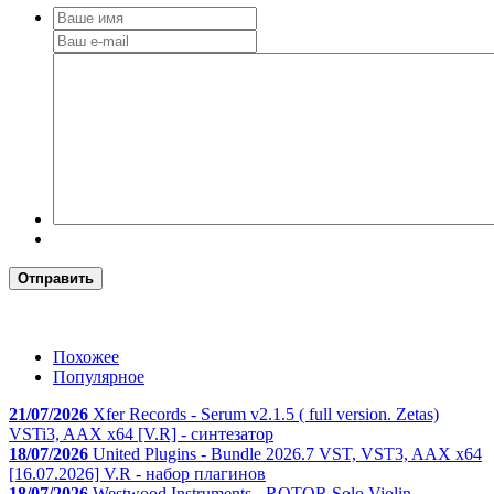
Отправить
Похожее
Популярное
21/07/2026
Xfer Records - Serum v2.1.5 ( full version. Zetas)
VSTi3, AAX x64 [V.R] - синтезатор
18/07/2026
United Plugins - Bundle 2026.7 VST, VST3, AAX x64
[16.07.2026] V.R - набор плагинов
18/07/2026
Westwood Instruments - ROTOR Solo Violin