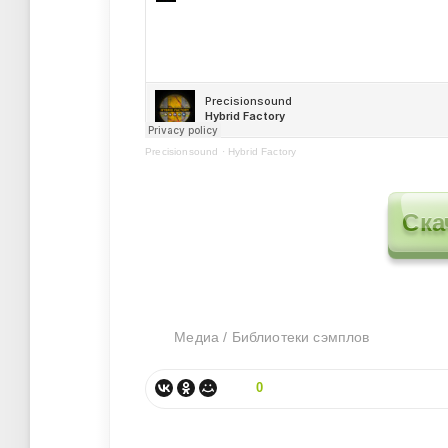
Precisionsound
·
Hybrid Factory
Ска
Медиа
/
Библиотеки сэмплов
0