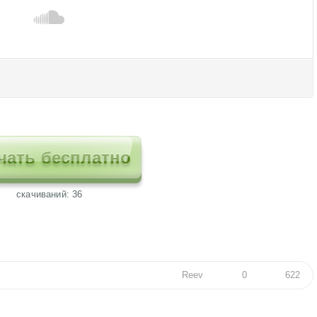
чать бесплатно
cкачиваний: 36
Reev
0
622