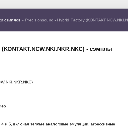
ки сэмплов
» Precisionsound - Hybrid Factory (KONTAKT.NCW.NKI.
ory (KONTAKT.NCW.NKI.NKR.NKC) - сэмплы
NCW.NKI.NKR.NKC)
ereo
t 4 и 5, включая теплые аналоговые эмуляции, агрессивные