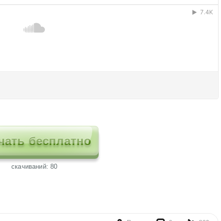
чать бесплатно
cкачиваний: 80