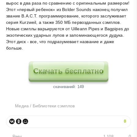
вырос в два раза по сравнению с оригинальным размером!
Этот «первый ребенок» из Bolder Sounds наконец получил
звание В.А.С.Т. программирование, которого заслуживает
серия Kurzweil, а также 350 МБ первозданных
сэмплов
.
Новые
сэмплы
варьируются от Uilleann Pipes и Bagpipes до
экзотических ударных
лупов
и запоминающегося дудука.
Этот диск - все, что подразумевает название и даже
больше.
Скачать бесплатно
cкачиваний: 149
Медиа
/
Библиотеки сэмплов
0
Reev
1 108
0