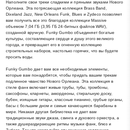
Наполните свои треки сладкими и пряными звуками Нового
Орлеана. Эта потрясающая коллекция Brass Band,
Dixeland Jazz, New Orleans Funk, Blues и Zydeco позволяет
вам получить все это благодаря коллекции Massive
объемом 7,04 ГБ (3,95 ГБ 24-битных файлов WAV),
созданной вручную. Funky Gumbo объединяет богатые
культуры, составляющие сердце и душу этого великого
города, и превращает его в огненную коллекцию
строительных наборов, настолько горячих, что вы будете
просить воды.
Funky Gumbo дает вам все необходимые элементы,
которые вам понадобятся, чтобы придать вашим трекам
подлинное чванство Нового Орлеана. Эта коллекция в
стиле фанк включает живые трубы, тубы, тромбоны,
саксофоны, кларнеты, аккордеоны, стиральную доску,
бубен, изящные гитары, классные пианино, грубые органы,
басы с большим дном и самые качающиеся барабаны в
мире. Никакая другая библиотека не дает вам
традиционные звуки джаза, свинга и духового оркестра, а
также душераздирающие ритмы музыки фанк, блюз и