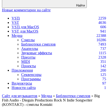
Найти
Новые комментарии на сайте
VSTi
2259
VST
4636
VSTi для MacOS
606
VST для MacOS
941
Медиа
22388
Сэмплы
10286
Библиотеки сэмплов
7493
Акапеллы
737
Звуковые эффекты
1115
Пресеты
2328
MIDI
351
Проекты
142
Приложения
200
Секвенсоры
125
Программы
75
Видеокурсы
97
Новости сайта
1
Сайт для музыкантов
»
Медиа
»
Библиотеки сэмплов
» Big
Fish Audio - Dieguis Productions Rock N Indie Songwriter
(KONTAKT) - сэмплы Kontakt