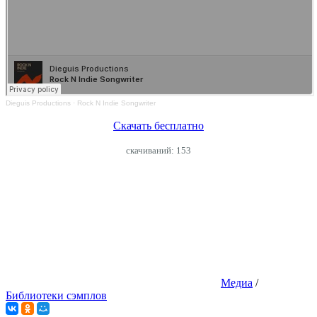
Dieguis Productions
·
Rock N Indie Songwriter
Скачать бесплатно
cкачиваний: 153
Медиа
/
Библиотеки сэмплов