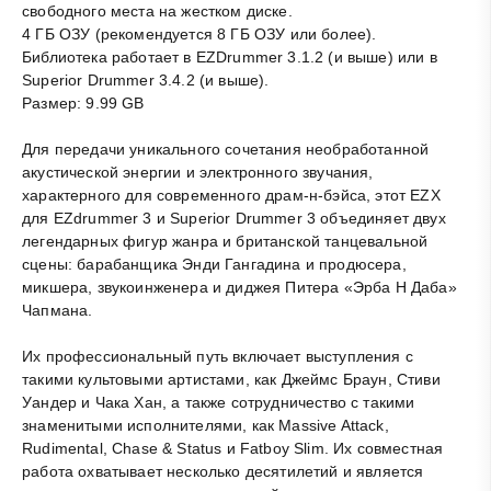
свободного места на жестком диске.
4 ГБ ОЗУ (рекомендуется 8 ГБ ОЗУ или более).
Библиотека работает в EZDrummer 3.1.2 (и выше) или в
Superior Drummer 3.4.2 (и выше).
Размер: 9.99 GB
Для передачи уникального сочетания необработанной
акустической энергии и электронного звучания,
характерного для современного драм-н-бэйса, этот EZX
для EZdrummer 3 и Superior Drummer 3 объединяет двух
легендарных фигур жанра и британской танцевальной
сцены: барабанщика Энди Гангадина и продюсера,
микшера, звукоинженера и диджея Питера «Эрба Н Даба»
Чапмана.
Их профессиональный путь включает выступления с
такими культовыми артистами, как Джеймс Браун, Стиви
Уандер и Чака Хан, а также сотрудничество с такими
знаменитыми исполнителями, как Massive Attack,
Rudimental, Chase & Status и Fatboy Slim. Их совместная
работа охватывает несколько десятилетий и является