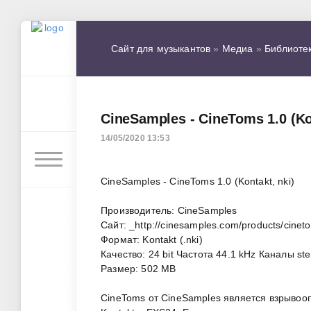
Сайт для музыкантов
»
Медиа
»
Библиоте
CineSamples - CineToms 1.0 (Ko
14/05/2020 13:53
CineSamples - CineToms 1.0 (Kontakt, nki)
Производитель: CineSamples
Сайт: _http://cinesamples.com/products/cinet
Формат: Kontakt (.nki)
Качество: 24 bit Частота 44.1 kHz Каналы st
Размер: 502 MB
CineToms от CineSamples является взрывоо