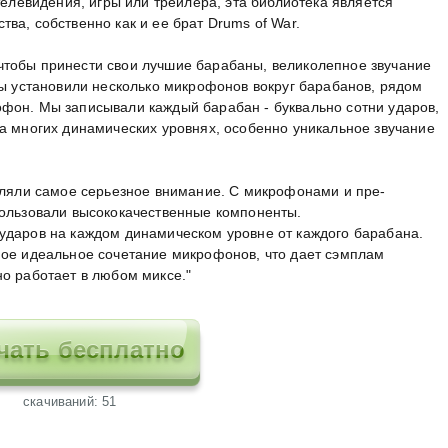
телевидения, игры или трейлера, эта библиотека является
ва, собственно как и ее брат Drums of War.
тобы принести свои лучшие барабаны, великолепное звучание
мы установили несколько микрофонов вокруг барабанов, рядом
фон. Мы записывали каждый барабан - буквально сотни ударов,
а многих динамических уровнях, особенно уникальное звучание
деляли самое серьезное внимание. С микрофонами и пре-
пользовали высококачественные компоненты.
ударов на каждом динамическом уровне от каждого барабана.
мое идеальное сочетание микрофонов, что дает сэмплам
о работает в любом миксе."
чать бесплатно
cкачиваний: 51