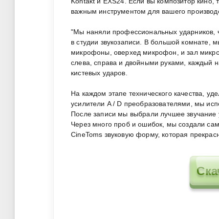
Kontakt и EXS24. Если вы композитор кино, 
важным инструментом для вашего производст
"Мы наняли профессиональных ударников, ч
в студии звукозаписи. В большой комнате, 
микрофоны, оверхед микрофон, и зал микро
слева, справа и двойными руками, каждый н
кистевых ударов.
На каждом этапе технического качества, у
усилители A / D преобразователями, мы ис
После записи мы выбрали лучшее звучание 
Через много проб и ошибок, мы создали са
CineToms звуковую форму, которая прекрасн
Ска