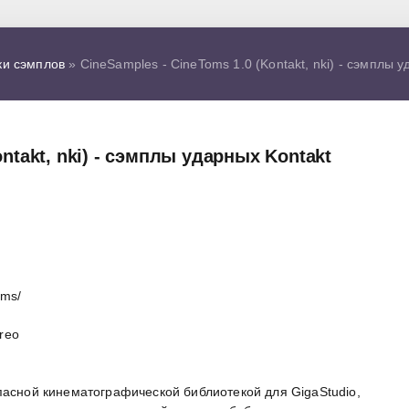
ки сэмплов
» CineSamples - CineToms 1.0 (Kontakt, nki) - сэмплы у
ntakt, nki) - сэмплы ударных Kontakt
oms/
ereo
пасной кинематографической библиотекой для GigaStudio,