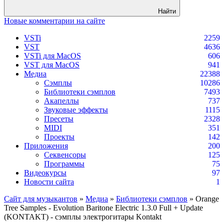
Найти
Новые комментарии на сайте
VSTi
2259
VST
4636
VSTi для MacOS
606
VST для MacOS
941
Медиа
22388
Сэмплы
10286
Библиотеки сэмплов
7493
Акапеллы
737
Звуковые эффекты
1115
Пресеты
2328
MIDI
351
Проекты
142
Приложения
200
Секвенсоры
125
Программы
75
Видеокурсы
97
Новости сайта
1
Сайт для музыкантов
»
Медиа
»
Библиотеки сэмплов
» Orange
Tree Samples - Evolution Baritone Electric 1.3.0 Full + Update
(KONTAKT) - сэмплы электрогитары Kontakt