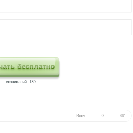
чать бесплатно
cкачиваний: 139
Reev
0
861