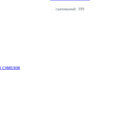
cкачиваний: 399
и сэмплов