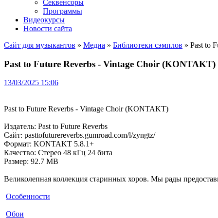
Секвенсоры
Программы
Видеокурсы
Новости сайта
Сайт для музыкантов
»
Медиа
»
Библиотеки сэмплов
» Past to 
Past to Future Reverbs - Vintage Choir (KONTAKT)
13/03/2025 15:06
Past to Future Reverbs - Vintage Choir (KONTAKT)
Издатель: Past to Future Reverbs
Сайт: pasttofuturereverbs.gumroad.com/l/zyngtz/
Формат: KONTAKT 5.8.1+
Качество: Стерео 48 кГц 24 бита
Размер: 92.7 MB
Великолепная коллекция старинных хоров. Мы рады предостави
Особенности
Обои