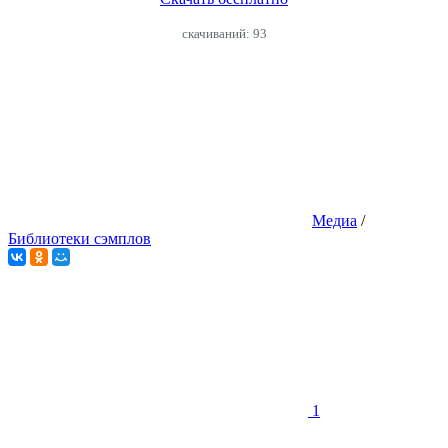
cкачиваний: 93
Медиа
/
Библиотеки сэмплов
1