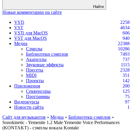
Найти
Новые комментарии на сайте
VSTi
2258
VST
4634
VSTi для MacOS
606
VST для MacOS
940
Медиа
22388
Сэмплы
10286
Библиотеки сэмплов
7493
Акапеллы
737
Звуковые эффекты
1115
Пресеты
2328
MIDI
351
Проекты
142
Приложения
200
Секвенсоры
125
Программы
75
Видеокурсы
97
Новости сайта
1
Сайт для музыкантов
»
Медиа
»
Библиотеки сэмплов
»
Sonokinetic - Yemenite 1.2 Male Yemenite Voice Performances
(KONTAKT) - сэмплы вокала Kontakt