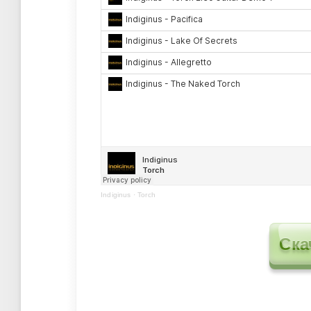
Indiginus
·
Torch
Ска