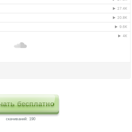
чать бесплатно
cкачиваний: 190